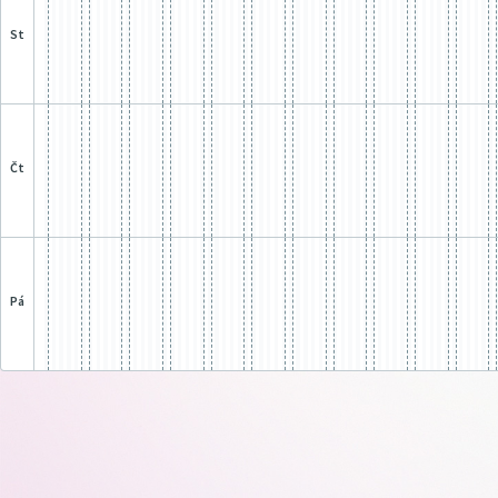
st
čt
pá