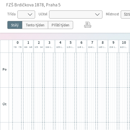
FZŠ Brdičkova 1878, Praha 5
Třída
Učitel
Místnost
Stálý
Tento týden
Příští týden
0
1
2
3
4
5
6
7
8
9
10
7:05
7:50
8:00
8:45
8:55
9:40
10:00
10:45
10:55
11:40
11:50
12:35
12:45
13:30
13:40
14:25
14:35
15:20
15:30
16:15
16:25
17:10
po
út