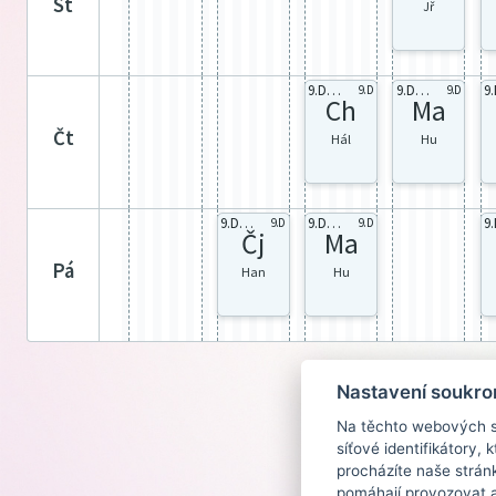
st
Jř
9.D celá
9.D celá
9.D
9.D
Ch
Ma
čt
Hál
Hu
9.D celá
9.D celá
9.D
9.D
Čj
Ma
pá
Han
Hu
Nastavení soukro
Na těchto webových st
síťové identifikátory,
procházíte naše strán
pomáhají provozovat a 