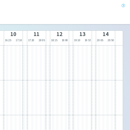
10
11
12
13
14
16:25
17:10
17:20
18:05
18:15
19:00
19:10
19:55
20:05
20:50