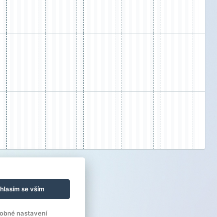
hlasím se vším
obné nastavení