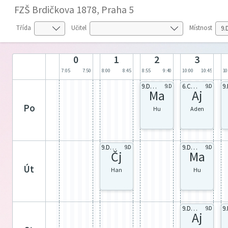
FZŠ Brdičkova 1878, Praha 5
Třída
Učitel
Místnost
0
1
2
3
7:05
7:50
8:00
8:45
8:55
9:40
10:00
10:45
10
9.D celá
6.C Aj2
9.D
9.D
Ma
Aj
po
Hu
Aden
9.D celá
9.D celá
9.D
9.D
Čj
Ma
út
Han
Hu
9.D Aj2
9.D
Aj