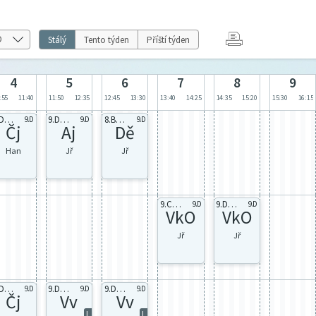
Stálý
Tento týden
Příští týden
4
5
6
7
8
9
:55
11:40
11:50
12:35
12:45
13:30
13:40
14:25
14:35
15:20
15:30
16:15
9.D celá
9.D Aj2
8.B celá
9.D
9.D
9.D
Čj
Aj
Dě
Han
Jř
Jř
9.C celá
9.D celá
9.D
9.D
VkO
VkO
Jř
Jř
9.D celá
9.D celá
9.D celá
9.D
9.D
9.D
Čj
Vv
Vv
L
L