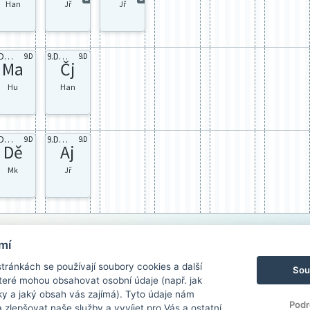
Han
Jř
Jř
9.D celá
9.D celá
9.D
9.D
Ma
Čj
Hu
Han
9.D celá
9.D Aj2
9.D
9.D
Dě
Aj
Mk
Jř
mí
ránkách se používají soubory cookies a další
Sou
 které mohou obsahovat osobní údaje (např. jak
ky a jaký obsah vás zajímá). Tyto údaje nám
Podr
zlepšovat naše služby a vyvíjet pro Vás a ostatní