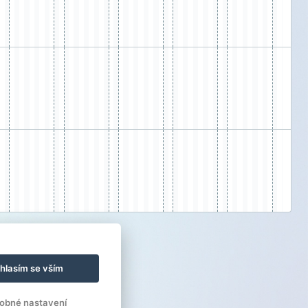
hlasím se vším
obné nastavení