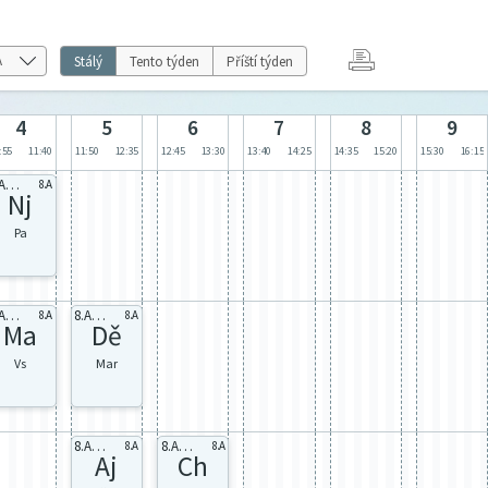
Stálý
Tento týden
Příští týden
4
5
6
7
8
9
:55
11:40
11:50
12:35
12:45
13:30
13:40
14:25
14:35
15:20
15:30
16:15
8.A Nj2
8.A
Nj
Pa
8.A celá
8.A celá
8.A
8.A
Ma
Dě
Vs
Mar
8.A Aj1
8.A celá
8.A
8.A
Aj
Ch