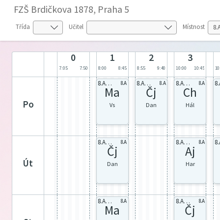
FZŠ Brdičkova 1878, Praha 5
Třída
Učitel
Místnost
0
1
2
3
7:05
7:50
8:00
8:45
8:55
9:40
10:00
10:45
10
8.A celá
8.A celá
8.A celá
8.A
8.A
8.A
Ma
Čj
Ch
po
Vs
Dan
Hál
8.A celá
8.A AJ2
8.A
8.A
Čj
Aj
út
Dan
Har
8.A celá
8.A celá
8.A
8.A
Ma
Čj