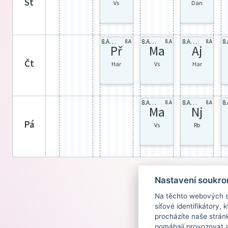
st
Vs
Dan
8.A celá
8.A celá
8.A AJ2
8.A
8.A
8.A
Př
Ma
Aj
čt
Har
Vs
Har
8.A celá
8.A Nj1
8.A
8.A
Ma
Nj
pá
Vs
Rb
Nastavení soukro
Na těchto webových st
síťové identifikátory,
procházíte naše strán
pomáhají provozovat a 