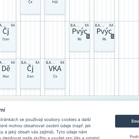
Če
Hál
8.A celá
8.A Pv2
8.A Pv2
8.A
8.A
8.A
Čj
Pvýc
Pvýc
S
S
Dan
Rb
Rb
8.A celá
8.A celá
8.A Aj1
8.A
8.A
8.A
Dě
Čj
VKA
Mar
Dan
Če
mí
ránkách se používají soubory cookies a další
Sou
 které mohou obsahovat osobní údaje (např. jak
ky a jaký obsah vás zajímá). Tyto údaje nám
Podr
zlepšovat naše služby a vyvíjet pro Vás a ostatní