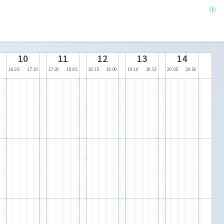
10
11
12
13
14
16:25
17:10
17:20
18:05
18:15
19:00
19:10
19:55
20:05
20:50