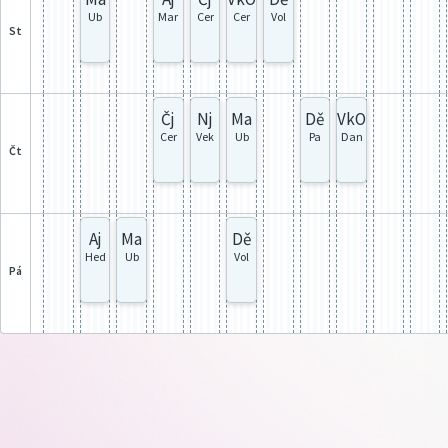
Ub
Mar
Cer
Cer
Vol
st
Čj
Nj
Ma
Dě
VkO
Cer
Vek
Ub
Pa
Dan
čt
Aj
Ma
Dě
Hed
Ub
Vol
pá