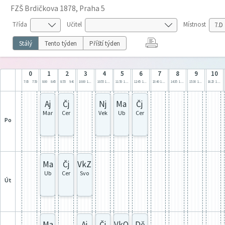
FZŠ Brdičkova 1878, Praha 5
Třída
Učitel
Místnost
Stálý
Tento týden
Příští týden
0
1
2
3
4
5
6
7
8
9
10
7:05
7:50
8:00
8:45
8:55
9:40
10:00
10:45
10:55
11:40
11:50
12:35
12:45
13:30
13:40
14:25
14:35
15:20
15:30
16:15
16:25
17:10
Aj
Čj
Nj
Ma
Čj
Mar
Cer
Vek
Ub
Cer
po
Ma
Čj
VkZ
Ub
Cer
Svo
út
Ma
Aj
Čj
VkO
Dě