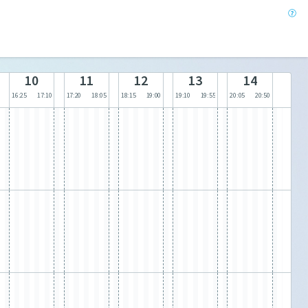
10
11
12
13
14
16:25
17:10
17:20
18:05
18:15
19:00
19:10
19:55
20:05
20:50