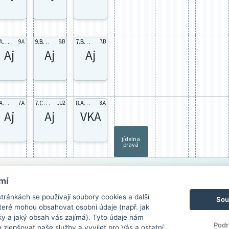
9.A AJ1
9.B AJ1
7.B Aj1
9.A
9.B
7.B
Aj
Aj
Aj
9.A AJ1
7.C Aj 1
8.A Aj1
7.A
JU2
8.A
Aj
Aj
VKA
jídelna
pravá
mí
ránkách se používají soubory cookies a další
Sou
 které mohou obsahovat osobní údaje (např. jak
ky a jaký obsah vás zajímá). Tyto údaje nám
Podr
zlepšovat naše služby a vyvíjet pro Vás a ostatní