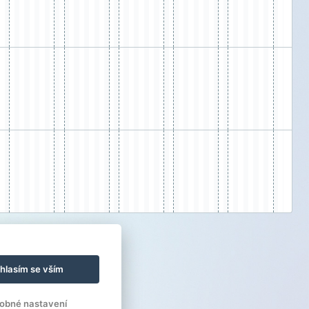
hlasím se vším
obné nastavení