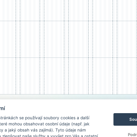
mí
ránkách se používají soubory cookies a další
Sou
 které mohou obsahovat osobní údaje (např. jak
ky a jaký obsah vás zajímá). Tyto údaje nám
Podr
zlepšovat naše služby a vyvíjet pro Vás a ostatní