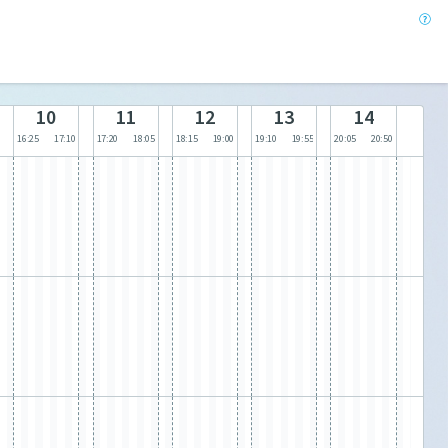
10
11
12
13
14
16:25
17:10
17:20
18:05
18:15
19:00
19:10
19:55
20:05
20:50