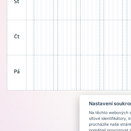
st
čt
pá
Nastavení soukro
Na těchto webových st
síťové identifikátory,
procházíte naše strán
pomáhají provozovat a 