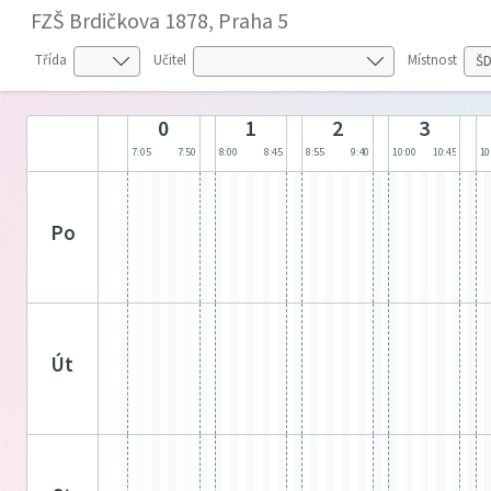
FZŠ Brdičkova 1878, Praha 5
Třída
Učitel
Místnost
0
1
2
3
7:05
7:50
8:00
8:45
8:55
9:40
10:00
10:45
10
po
út