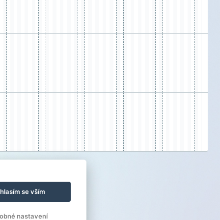
hlasím se vším
obné nastavení