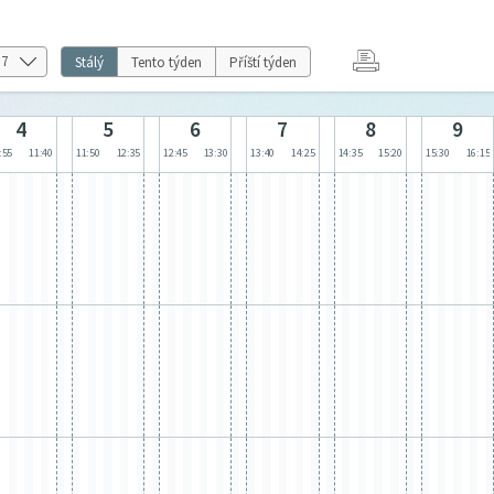
Stálý
Tento týden
Příští týden
4
5
6
7
8
9
:55
11:40
11:50
12:35
12:45
13:30
13:40
14:25
14:35
15:20
15:30
16:15